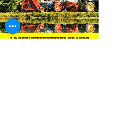
Lo suficientemente grande
para manejar su subasta, lo
suficientemente pequeña
para cuidar.
Términos y
condiciones
BID HERE!!
Contact:
William Crenshaw
901-486-6828