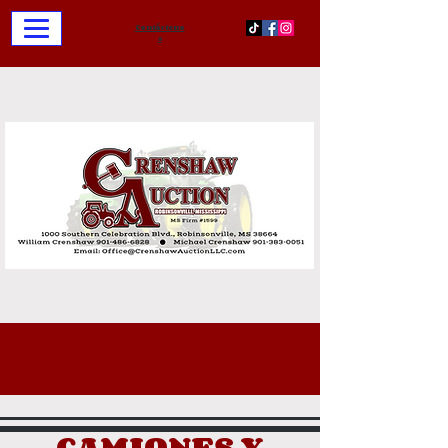
Contácteno
s
CAMIONES Y