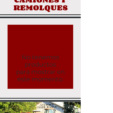
REMOLQUES
No tenemos
productos
para mostrar en
este momento.