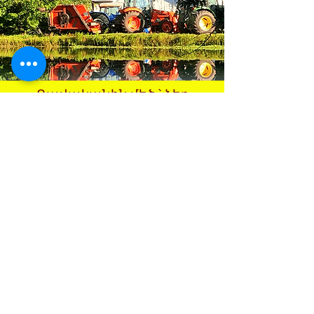
Բավականին մեծ ՝ ձեր
աճուրդը վարելու համար,
բավական փոքր ՝ հոգալու
համար:
Պայմաններ
եւ դրույթներ
BID HERE!!
Contact: