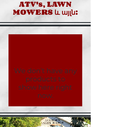
ATV's, LAWN
MOWERS և այլն:
We don’t have any
products to
show here right
now.