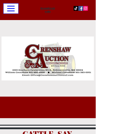
Kontaktujt
e nás
CATTLE, SAY,