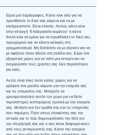
Είμαι μια παράγραφος. Κάντε κλικ εδώ για να
προσθέσετε το δικό σας κείμενο και να με
επεξεργαστείτε. Είναι εύκολο. Απλώς κάντε κλικ
στην επιλογή "Επεξεργασία κειμένου" ή κάντε
διπλό κλικ σε εμένα για να προσθέσετε το δικό σας
περιεχόμενο και να κάνετε αλλαγές στη
γραμματοσειρά. Μη διστάσετε να με σέρνετε και να
με αφήσετε όπου θέλετε στη σελίδα σας. Είμαι ένα
εξαιρετικό μέρος για να πείτε μια ιστορία και να
ενημερώσετε τους χρήστες σας λίγο περισσότερο
για εσάς.
Αυτός είναι ένας πολύ καλός χώρος για να
γράψετε ένα μεγάλο κείμενο για την εταιρεία σας
και τις υπηρεσίες σας. Μπορείτε να
χρησιμοποιήσετε αυτόν τον χώρο για να δείτε
περισσότερες λεπτομέρειες σχετικά με την εταιρεία
σας. Μιλήστε για την ομάδα σας και τις υπηρεσίες
που παρέχετε. Πείτε στους επισκέπτες σας την
ιστορία για το πώς δημιουργήσατε την ιδέα για
την επιχείρησή σας και τι σας κάνει διαφορετικούς
από τους ανταγωνιστές σας. Κάντε την εταιρεία
σας να ξεχωρίζει και δείξτε στους επισκέπτες σας